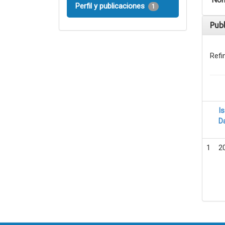
Nom
Perfil y publicaciones
1
Pub
Refi
I
D
1
2