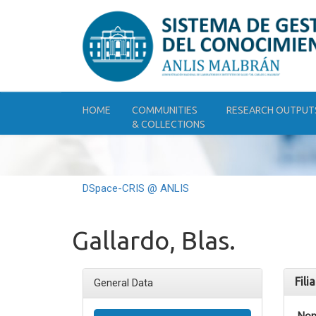
Skip
navigation
HOME
COMMUNITIES
RESEARCH OUTPUT
& COLLECTIONS
DSpace-CRIS @ ANLIS
Gallardo, Blas.
Fili
General Data