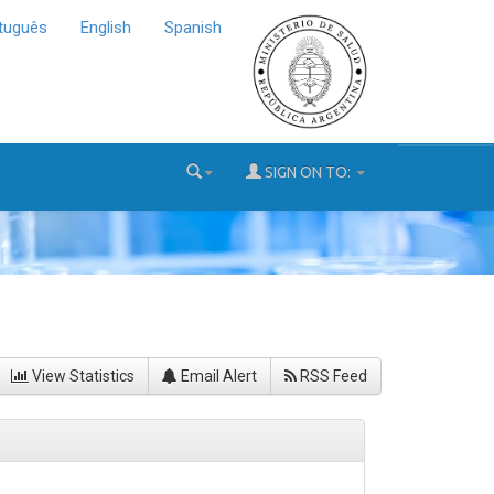
tuguês
English
Spanish
SIGN ON TO:
View Statistics
Email Alert
RSS Feed