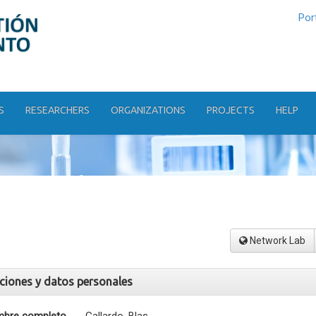
Por
S
RESEARCHERS
ORGANIZATIONS
PROJECTS
HELP
Network Lab
aciones y datos personales