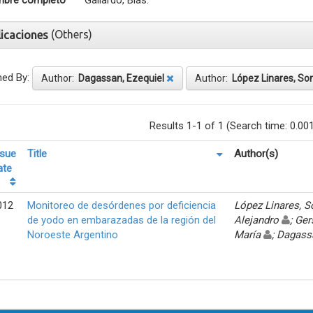
bre completo
Gallardo, Blas.
(Others)
licaciones
ned By:
Author:
Dagassan, Ezequiel
Author:
López Linares, So
Results 1-1 of 1 (Search time: 0.00
ssue
Title
Author(s)
ate
012
Monitoreo de desórdenes por deficiencia
López Linares, 
de yodo en embarazadas de la región del
Alejandro
; Ger
Noroeste Argentino
María
; Dagass