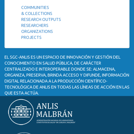
COMMUNITIES
& COLLECTIONS
RESEARCH OUTPUTS
RESEARCHERS
ORGANIZATIONS
PROJECTS
EL SGC-ANLIS ES UN ESPACIO DE INNOVACIÓN Y GESTIÓN DEL
CONOCIMIENTO EN SALUD PÚBLICA, DE CARÁCTER
CENTRALIZADO E INTEROPERABLE DONDE SE: ALMACENA,
ORGANIZA, PRESERVA, BRINDA ACCESO Y DIFUNDE, INFORMACIÓN
DIGITAL RELACIONADA A LA PRODUCCIÓN CIENTÍFICO-
TECNOLÓGICA DE ANLIS EN TODAS LAS LÍNEAS DE ACCIÓN EN LAS
QUE ESTA ACTÚA.