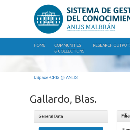
Skip
navigation
HOME
COMMUNITIES
RESEARCH OUTPUT
& COLLECTIONS
DSpace-CRIS @ ANLIS
Gallardo, Blas.
Fili
General Data