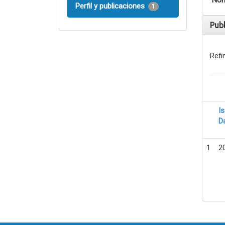
Nom
Perfil y publicaciones
1
Pub
Refi
I
D
1
2