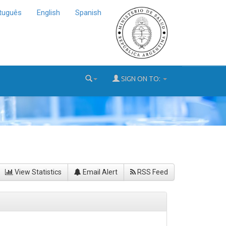
tuguês
English
Spanish
SIGN ON TO:
View Statistics
Email Alert
RSS Feed