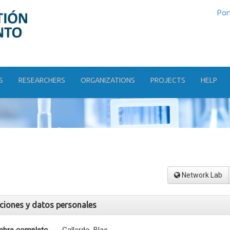
Por
S
RESEARCHERS
ORGANIZATIONS
PROJECTS
HELP
Network Lab
aciones y datos personales