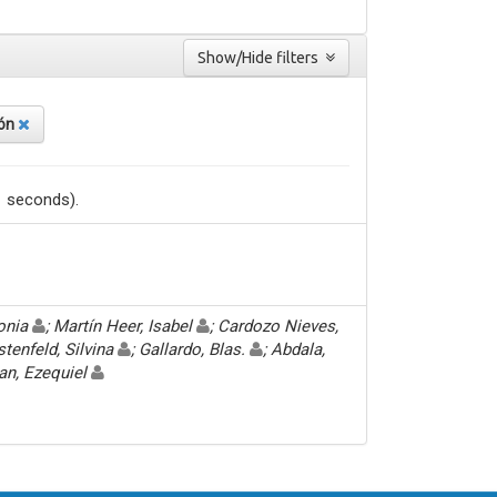
Show/Hide filters
ión
1 seconds).
Sonia
; Martín Heer, Isabel
; Cardozo Nieves,
stenfeld, Silvina
; Gallardo, Blas.
; Abdala,
an, Ezequiel