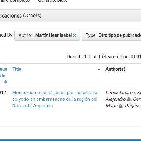
bre completo
Gallardo, Blas.
(Others)
licaciones
ned By:
Author:
Martín Heer, Isabel
Type:
Otro tipo de publicac
Results 1-1 of 1 (Search time: 0.00
ssue
Title
Author(s)
ate
012
Monitoreo de desórdenes por deficiencia
López Linares, 
de yodo en embarazadas de la región del
Alejandro
; Ger
Noroeste Argentino
María
; Dagass