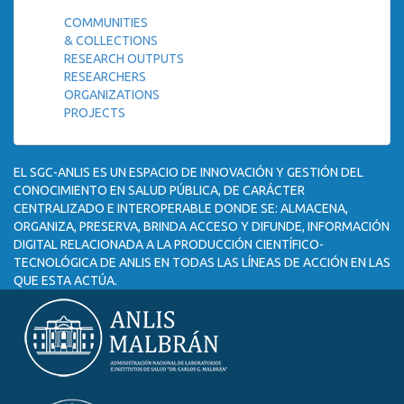
COMMUNITIES
& COLLECTIONS
RESEARCH OUTPUTS
RESEARCHERS
ORGANIZATIONS
PROJECTS
EL SGC-ANLIS ES UN ESPACIO DE INNOVACIÓN Y GESTIÓN DEL
CONOCIMIENTO EN SALUD PÚBLICA, DE CARÁCTER
CENTRALIZADO E INTEROPERABLE DONDE SE: ALMACENA,
ORGANIZA, PRESERVA, BRINDA ACCESO Y DIFUNDE, INFORMACIÓN
DIGITAL RELACIONADA A LA PRODUCCIÓN CIENTÍFICO-
TECNOLÓGICA DE ANLIS EN TODAS LAS LÍNEAS DE ACCIÓN EN LAS
QUE ESTA ACTÚA.