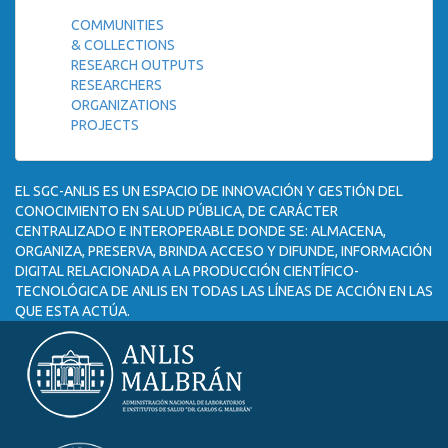
COMMUNITIES
& COLLECTIONS
RESEARCH OUTPUTS
RESEARCHERS
ORGANIZATIONS
PROJECTS
EL SGC-ANLIS ES UN ESPACIO DE INNOVACIÓN Y GESTIÓN DEL
CONOCIMIENTO EN SALUD PÚBLICA, DE CARÁCTER
CENTRALIZADO E INTEROPERABLE DONDE SE: ALMACENA,
ORGANIZA, PRESERVA, BRINDA ACCESO Y DIFUNDE, INFORMACIÓN
DIGITAL RELACIONADA A LA PRODUCCIÓN CIENTÍFICO-
TECNOLÓGICA DE ANLIS EN TODAS LAS LÍNEAS DE ACCIÓN EN LAS
QUE ESTA ACTÚA.