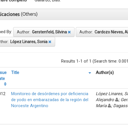
bre completo
Gallardo, Blas.
(Others)
licaciones
ned By:
Author:
Gerstenfeld, Silvina
Author:
Cardozo Nieves, A
thor:
López Linares, Sonia
Results 1-1 of 1 (Search time: 0.00
ssue
Title
Author(s)
ate
012
Monitoreo de desórdenes por deficiencia
López Linares, 
de yodo en embarazadas de la región del
Alejandro
; Ger
Noroeste Argentino
María
; Dagass