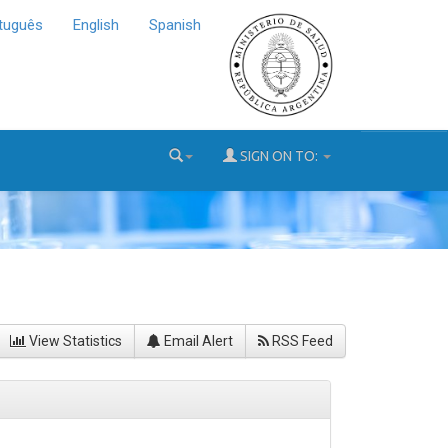
tuguês
English
Spanish
SIGN ON TO:
View Statistics
Email Alert
RSS Feed