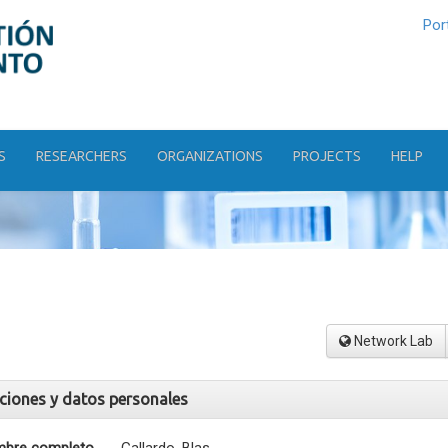
Por
S
RESEARCHERS
ORGANIZATIONS
PROJECTS
HELP
Network Lab
aciones y datos personales