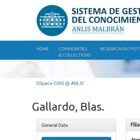
Skip
navigation
HOME
COMMUNITIES
RESEARCH OUTPUT
& COLLECTIONS
DSpace-CRIS @ ANLIS
Gallardo, Blas.
Fili
General Data