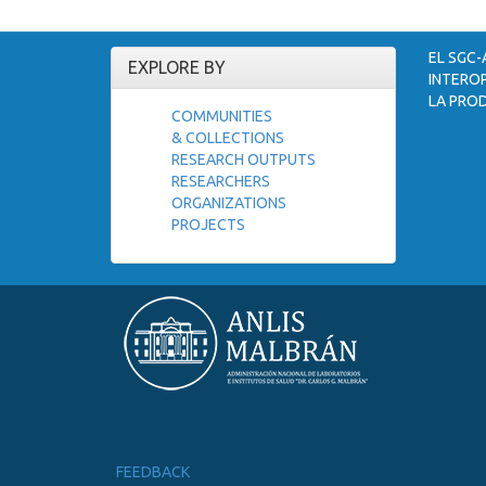
EL SGC-
EXPLORE BY
INTEROP
LA PROD
COMMUNITIES
& COLLECTIONS
RESEARCH OUTPUTS
RESEARCHERS
ORGANIZATIONS
PROJECTS
FEEDBACK