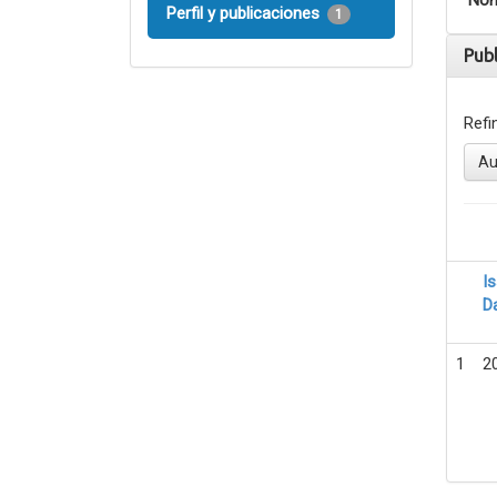
Nom
Perfil y publicaciones
1
Pub
Refi
Au
I
D
1
2