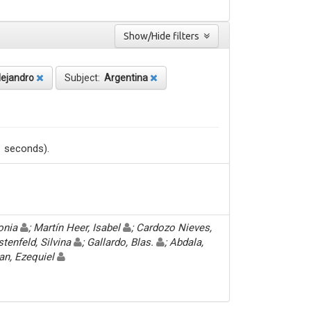
Show/Hide filters
lejandro
Subject:
Argentina
1 seconds).
Sonia
; Martín Heer, Isabel
; Cardozo Nieves,
stenfeld, Silvina
; Gallardo, Blas.
; Abdala,
an, Ezequiel