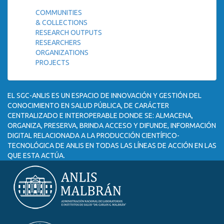
COMMUNITIES
& COLLECTIONS
RESEARCH OUTPUTS
RESEARCHERS
ORGANIZATIONS
PROJECTS
EL SGC-ANLIS ES UN ESPACIO DE INNOVACIÓN Y GESTIÓN DEL
CONOCIMIENTO EN SALUD PÚBLICA, DE CARÁCTER
CENTRALIZADO E INTEROPERABLE DONDE SE: ALMACENA,
ORGANIZA, PRESERVA, BRINDA ACCESO Y DIFUNDE, INFORMACIÓN
DIGITAL RELACIONADA A LA PRODUCCIÓN CIENTÍFICO-
TECNOLÓGICA DE ANLIS EN TODAS LAS LÍNEAS DE ACCIÓN EN LAS
QUE ESTA ACTÚA.