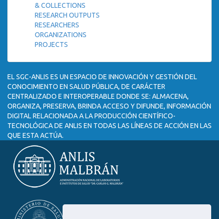
& COLLECTIONS
RESEARCH OUTPUTS
RESEARCHERS
ORGANIZATIONS
PROJECTS
EL SGC-ANLIS ES UN ESPACIO DE INNOVACIÓN Y GESTIÓN DEL
CONOCIMIENTO EN SALUD PÚBLICA, DE CARÁCTER
CENTRALIZADO E INTEROPERABLE DONDE SE: ALMACENA,
ORGANIZA, PRESERVA, BRINDA ACCESO Y DIFUNDE, INFORMACIÓN
DIGITAL RELACIONADA A LA PRODUCCIÓN CIENTÍFICO-
TECNOLÓGICA DE ANLIS EN TODAS LAS LÍNEAS DE ACCIÓN EN LAS
QUE ESTA ACTÚA.