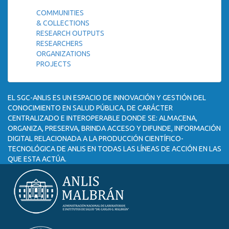
COMMUNITIES
& COLLECTIONS
RESEARCH OUTPUTS
RESEARCHERS
ORGANIZATIONS
PROJECTS
EL SGC-ANLIS ES UN ESPACIO DE INNOVACIÓN Y GESTIÓN DEL
CONOCIMIENTO EN SALUD PÚBLICA, DE CARÁCTER
CENTRALIZADO E INTEROPERABLE DONDE SE: ALMACENA,
ORGANIZA, PRESERVA, BRINDA ACCESO Y DIFUNDE, INFORMACIÓN
DIGITAL RELACIONADA A LA PRODUCCIÓN CIENTÍFICO-
TECNOLÓGICA DE ANLIS EN TODAS LAS LÍNEAS DE ACCIÓN EN LAS
QUE ESTA ACTÚA.