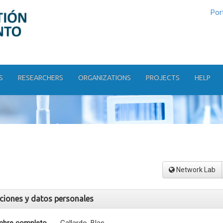
Por
S
RESEARCHERS
ORGANIZATIONS
PROJECTS
HELP
Network Lab
aciones y datos personales