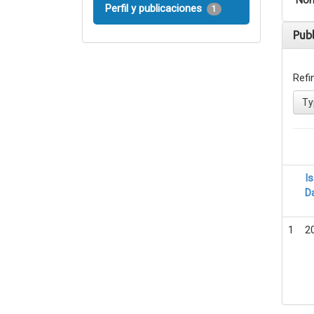
Nom
Perfil y publicaciones
1
Pub
Refi
Ty
I
D
1
2