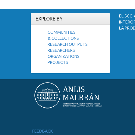
EL SGC-
EXPLORE BY
INTEROP
LA PROD
COMMUNITIES
& COLLECTIONS
RESEARCH OUTPUTS
RESEARCHERS
ORGANIZATIONS
PROJECTS
FEEDBACK