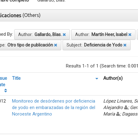
bre completo
Gallardo, Blas.
(Others)
licaciones
ned By:
Author:
Gallardo, Blas.
Author:
Martín Heer, Isabel
pe:
Otro tipo de publicación
Subject:
Deficiencia de Yodo
Results 1-1 of 1 (Search time: 0.00
ssue
Title
Author(s)
ate
012
Monitoreo de desórdenes por deficiencia
López Linares, 
de yodo en embarazadas de la región del
Alejandro
; Ger
Noroeste Argentino
María
; Dagass