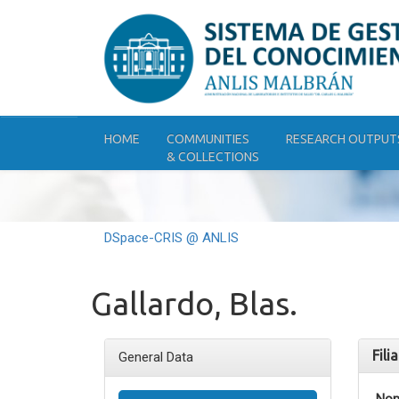
Skip
navigation
HOME
COMMUNITIES
RESEARCH OUTPUT
& COLLECTIONS
DSpace-CRIS @ ANLIS
Gallardo, Blas.
Fili
General Data