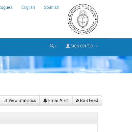
tuguês
English
Spanish
SIGN ON TO:
View Statistics
Email Alert
RSS Feed