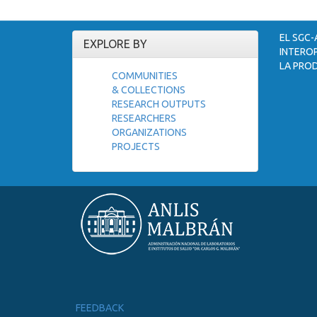
EL SGC-
EXPLORE BY
INTEROP
LA PROD
COMMUNITIES
& COLLECTIONS
RESEARCH OUTPUTS
RESEARCHERS
ORGANIZATIONS
PROJECTS
FEEDBACK