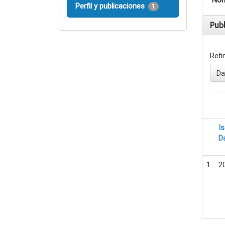
Nom
Perfil y publicaciones
1
Pub
Refi
Da
I
D
1
2