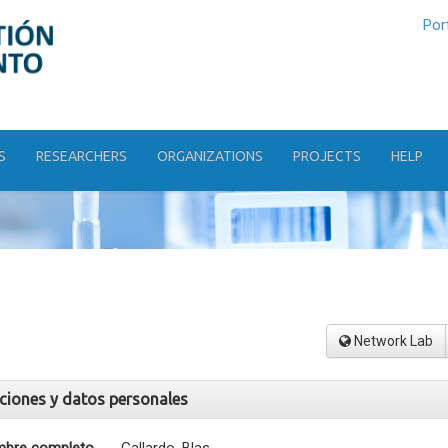
Por
S
RESEARCHERS
ORGANIZATIONS
PROJECTS
HELP
Network Lab
aciones y datos personales