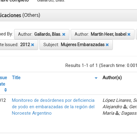
bre completo
Gallardo, Blas.
(Others)
licaciones
ned By:
Author:
Gallardo, Blas.
Author:
Martín Heer, Isabel
te Issued:
2012
Subject:
Mujeres Embarazadas
Results 1-1 of 1 (Search time: 0.00
ssue
Title
Author(s)
ate
012
Monitoreo de desórdenes por deficiencia
López Linares, 
de yodo en embarazadas de la región del
Alejandro
; Ger
Noroeste Argentino
María
; Dagass