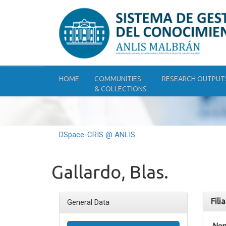
Skip
navigation
HOME
COMMUNITIES
RESEARCH OUTPUT
& COLLECTIONS
DSpace-CRIS @ ANLIS
Gallardo, Blas.
Fili
General Data