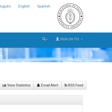
tuguês
English
Spanish
SIGN ON TO:
View Statistics
Email Alert
RSS Feed