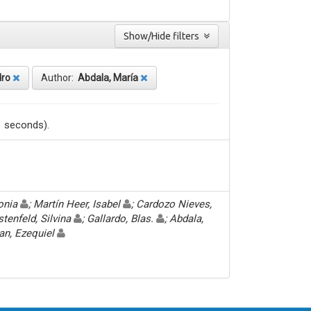
Show/Hide filters
dro
Author:
Abdala, María
1 seconds).
Sonia
; Martín Heer, Isabel
; Cardozo Nieves,
stenfeld, Silvina
; Gallardo, Blas.
; Abdala,
an, Ezequiel