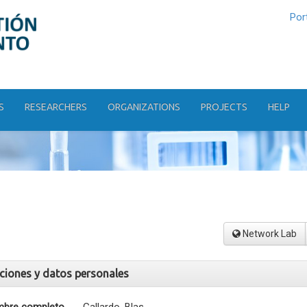
Por
S
RESEARCHERS
ORGANIZATIONS
PROJECTS
HELP
Network Lab
aciones y datos personales