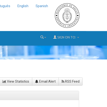
tuguês
English
Spanish
SIGN ON TO:
View Statistics
Email Alert
RSS Feed