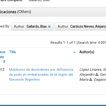
bre completo
Gallardo, Blas.
(Others)
licaciones
ned By:
Author:
Gallardo, Blas.
Author:
Cardozo Nieves, Alejan
Results 1-1 of 1 (Search time: 0.00
ssue
Title
Author(s)
ate
012
Monitoreo de desórdenes por deficiencia
López Linares, 
de yodo en embarazadas de la región del
Alejandro
; Ger
Noroeste Argentino
María
; Dagass