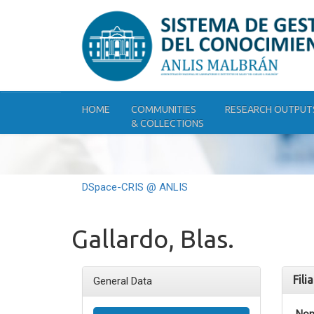
Skip
navigation
HOME
COMMUNITIES
RESEARCH OUTPUT
& COLLECTIONS
DSpace-CRIS @ ANLIS
Gallardo, Blas.
Fili
General Data