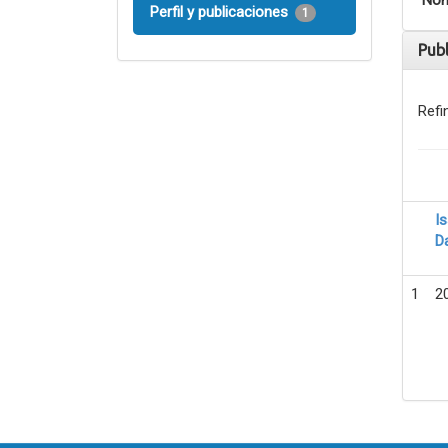
Nom
Perfil y publicaciones
1
Pub
Refi
I
D
1
2