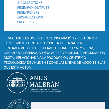
& COLLECTIONS
RESEARCH OUTPUTS
RESEARCHERS
ORGANIZATIONS
PROJECTS
EL SGC-ANLIS ES UN ESPACIO DE INNOVACIÓN Y GESTIÓN DEL
CONOCIMIENTO EN SALUD PÚBLICA, DE CARÁCTER
CENTRALIZADO E INTEROPERABLE DONDE SE: ALMACENA,
ORGANIZA, PRESERVA, BRINDA ACCESO Y DIFUNDE, INFORMACIÓN
DIGITAL RELACIONADA A LA PRODUCCIÓN CIENTÍFICO-
TECNOLÓGICA DE ANLIS EN TODAS LAS LÍNEAS DE ACCIÓN EN LAS
QUE ESTA ACTÚA.