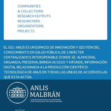
COMMUNITIES
& COLLECTIONS
RESEARCH OUTPUTS
RESEARCHERS
ORGANIZATIONS
PROJECTS
EL SGC-ANLIS ES UN ESPACIO DE INNOVACIÓN Y GESTIÓN DEL
CONOCIMIENTO EN SALUD PÚBLICA, DE CARÁCTER
CENTRALIZADO E INTEROPERABLE DONDE SE: ALMACENA,
ORGANIZA, PRESERVA, BRINDA ACCESO Y DIFUNDE, INFORMACIÓN
DIGITAL RELACIONADA A LA PRODUCCIÓN CIENTÍFICO-
TECNOLÓGICA DE ANLIS EN TODAS LAS LÍNEAS DE ACCIÓN EN LAS
QUE ESTA ACTÚA.