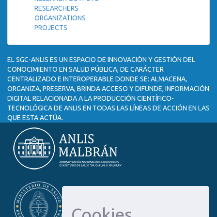
RESEARCHERS
ORGANIZATIONS
PROJECTS
EL SGC-ANLIS ES UN ESPACIO DE INNOVACIÓN Y GESTIÓN DEL
CONOCIMIENTO EN SALUD PÚBLICA, DE CARÁCTER
CENTRALIZADO E INTEROPERABLE DONDE SE: ALMACENA,
ORGANIZA, PRESERVA, BRINDA ACCESO Y DIFUNDE, INFORMACIÓN
DIGITAL RELACIONADA A LA PRODUCCIÓN CIENTÍFICO-
TECNOLÓGICA DE ANLIS EN TODAS LAS LÍNEAS DE ACCIÓN EN LAS
QUE ESTA ACTÚA.
Cookies