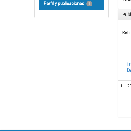
Nom
Perfil y publicaciones
1
Pub
Refi
I
D
1
2