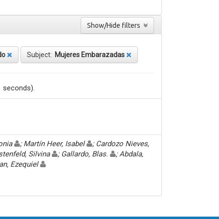
Show/Hide filters
do
Subject:
Mujeres Embarazadas
1 seconds).
Sonia
; Martín Heer, Isabel
; Cardozo Nieves,
stenfeld, Silvina
; Gallardo, Blas.
; Abdala,
an, Ezequiel