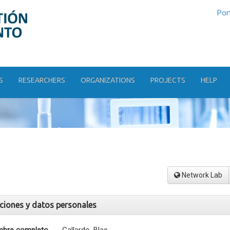
Por
S
RESEARCHERS
ORGANIZATIONS
PROJECTS
HELP
Network Lab
aciones y datos personales