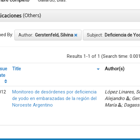
bre completo
Gallardo, Blas.
(Others)
licaciones
ned By:
Author:
Gerstenfeld, Silvina
Subject:
Deficiencia de Yo
Results 1-1 of 1 (Search time: 0.00
ssue
Title
Author(s)
ate
012
Monitoreo de desórdenes por deficiencia
López Linares, 
de yodo en embarazadas de la región del
Alejandro
; Ger
Noroeste Argentino
María
; Dagass