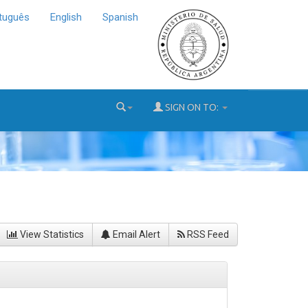
tuguês
English
Spanish
SIGN ON TO:
View Statistics
Email Alert
RSS Feed