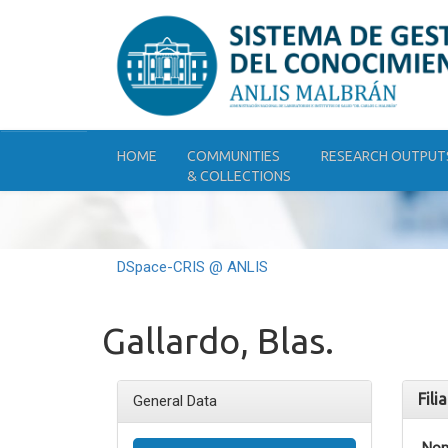
Skip
navigation
HOME
COMMUNITIES
RESEARCH OUTPUT
& COLLECTIONS
DSpace-CRIS @ ANLIS
Gallardo, Blas.
Fili
General Data