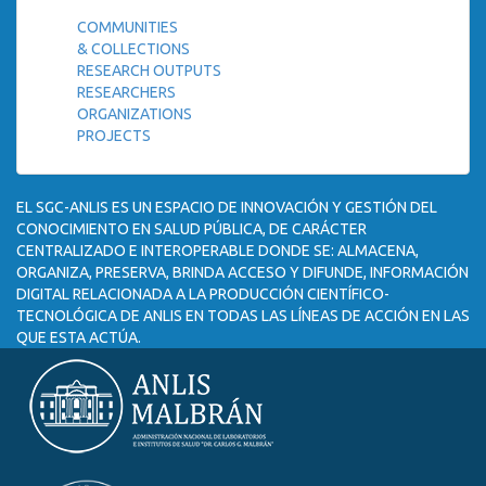
COMMUNITIES
& COLLECTIONS
RESEARCH OUTPUTS
RESEARCHERS
ORGANIZATIONS
PROJECTS
EL SGC-ANLIS ES UN ESPACIO DE INNOVACIÓN Y GESTIÓN DEL
CONOCIMIENTO EN SALUD PÚBLICA, DE CARÁCTER
CENTRALIZADO E INTEROPERABLE DONDE SE: ALMACENA,
ORGANIZA, PRESERVA, BRINDA ACCESO Y DIFUNDE, INFORMACIÓN
DIGITAL RELACIONADA A LA PRODUCCIÓN CIENTÍFICO-
TECNOLÓGICA DE ANLIS EN TODAS LAS LÍNEAS DE ACCIÓN EN LAS
QUE ESTA ACTÚA.