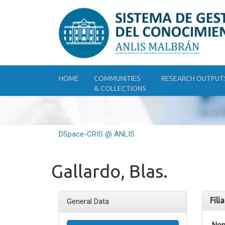
Skip
navigation
HOME
COMMUNITIES
RESEARCH OUTPUT
& COLLECTIONS
DSpace-CRIS @ ANLIS
Gallardo, Blas.
Fili
General Data