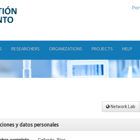
Por
S
RESEARCHERS
ORGANIZATIONS
PROJECTS
HELP
Network Lab
aciones y datos personales