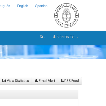
tuguês
English
Spanish
SIGN ON TO:
View Statistics
Email Alert
RSS Feed