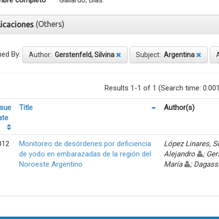
bre completo
Gallardo, Blas.
(Others)
licaciones
ned By:
Author:
Gerstenfeld, Silvina
Subject:
Argentina
Results 1-1 of 1 (Search time: 0.00
ssue
Title
Author(s)
ate
012
Monitoreo de desórdenes por deficiencia
López Linares, 
de yodo en embarazadas de la región del
Alejandro
; Ger
Noroeste Argentino
María
; Dagass