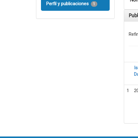
Nom
Perfil y publicaciones
1
Pub
Refi
I
D
1
2