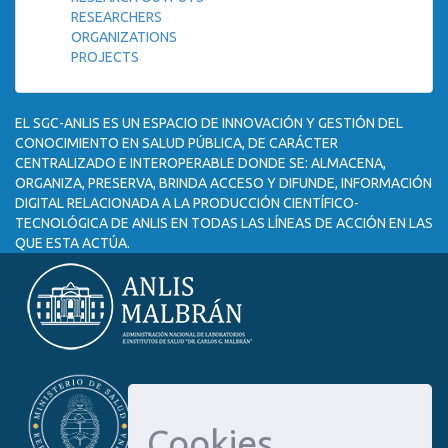
RESEARCHERS
ORGANIZATIONS
PROJECTS
EL SGC-ANLIS ES UN ESPACIO DE INNOVACIÓN Y GESTIÓN DEL
CONOCIMIENTO EN SALUD PÚBLICA, DE CARÁCTER
CENTRALIZADO E INTEROPERABLE DONDE SE: ALMACENA,
ORGANIZA, PRESERVA, BRINDA ACCESO Y DIFUNDE, INFORMACIÓN
DIGITAL RELACIONADA A LA PRODUCCIÓN CIENTÍFICO-
TECNOLÓGICA DE ANLIS EN TODAS LAS LÍNEAS DE ACCIÓN EN LAS
QUE ESTA ACTÚA.
Cookies