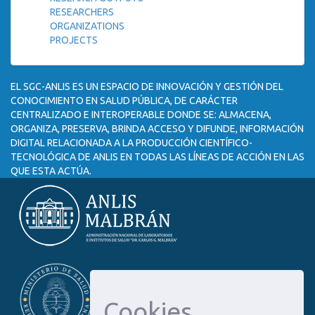
RESEARCHERS
ORGANIZATIONS
PROJECTS
EL SGC-ANLIS ES UN ESPACIO DE INNOVACIÓN Y GESTIÓN DEL
CONOCIMIENTO EN SALUD PÚBLICA, DE CARÁCTER
CENTRALIZADO E INTEROPERABLE DONDE SE: ALMACENA,
ORGANIZA, PRESERVA, BRINDA ACCESO Y DIFUNDE, INFORMACIÓN
DIGITAL RELACIONADA A LA PRODUCCIÓN CIENTÍFICO-
TECNOLÓGICA DE ANLIS EN TODAS LAS LÍNEAS DE ACCIÓN EN LAS
QUE ESTA ACTÚA.
Cookies